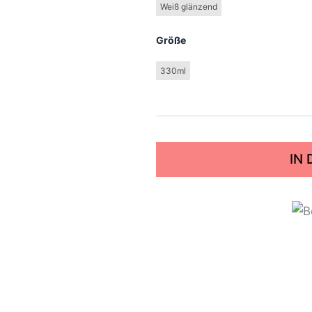
Weiß glänzend
Größe
330ml
IN