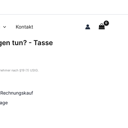
g
Kontakt
gen tun? - Tasse
nehmer nach §19 (1) UStG.
r Rechnungskauf
tage