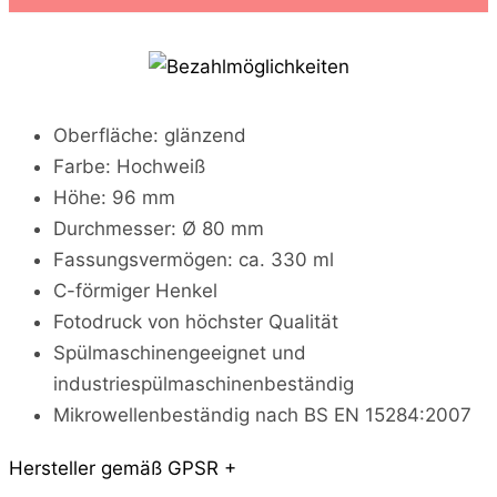
o
m
e
w
i
t
Oberfläche: glänzend
h
Farbe: Hochweiß
o
u
Höhe: 96 mm
t
Durchmesser: Ø 80 mm
a
c
Fassungsvermögen: ca. 330 ml
a
C-förmiger Henkel
t
Fotodruck von höchster Qualität
i
s
Spülmaschinengeeignet und
j
industriespülmaschinenbeständig
u
s
Mikrowellenbeständig nach BS EN 15284:2007
t
a
Hersteller gemäß GPSR +
h