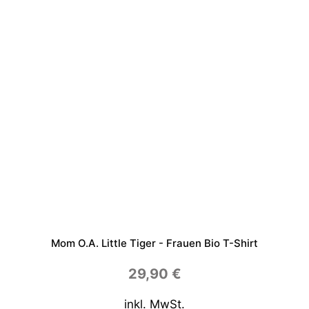
o
u
s
e
-
T
a
s
s
e
M
e
n
g
e
Mom O.a. Little Tiger - Frauen Bio T-Shirt
29,90
€
inkl. MwSt.