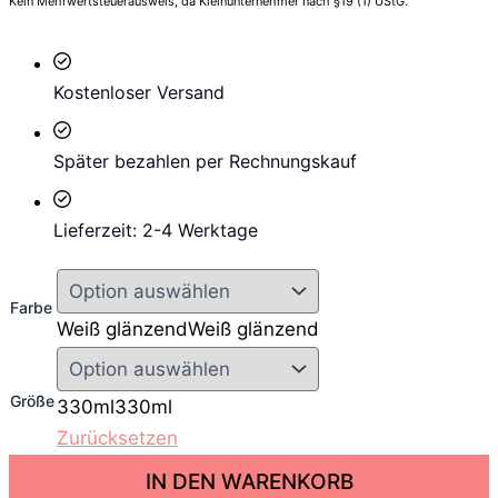
Kein Mehrwertsteuerausweis, da Kleinunternehmer nach §19 (1) UStG.
Kostenloser Versand
Später bezahlen per Rechnungskauf
Lieferzeit: 2-4 Werktage
Farbe
Weiß glänzend
Weiß glänzend
Größe
330ml
330ml
Zurücksetzen
A
IN DEN WARENKORB
h