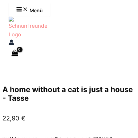
Zum
Menü
Inhalt
springen
A home without a cat is just a house
- Tasse
22,90
€