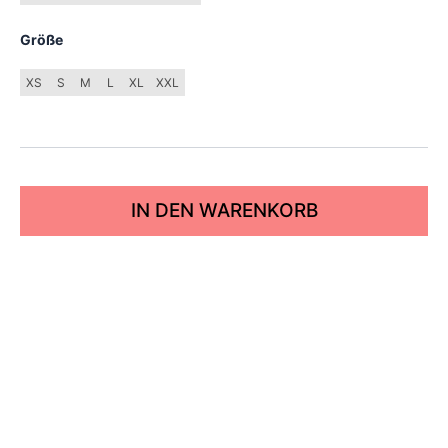
Größe
XS
S
M
L
XL
XXL
IN DEN WARENKORB