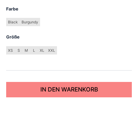
Farbe
Black
Burgundy
Größe
XS
S
M
L
XL
XXL
IN DEN WARENKORB