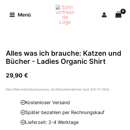
Zum
Inhalt
Menü
springen
Alles was ich brauche: Katzen und
Bücher - Ladies Organic Shirt
29,90
€
Kein Mehrwertsteuerausweis, da Kleinunternehmer nach §19 (1) UStG.
Kostenloser Versand
Später bezahlen per Rechnungskauf
Lieferzeit: 2-4 Werktage