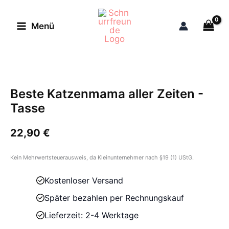
Zum
Inhalt
Menü
springen
Beste Katzenmama aller Zeiten -
Tasse
22,90
€
Kein Mehrwertsteuerausweis, da Kleinunternehmer nach §19 (1) UStG.
Kostenloser Versand
Später bezahlen per Rechnungskauf
Lieferzeit: 2-4 Werktage