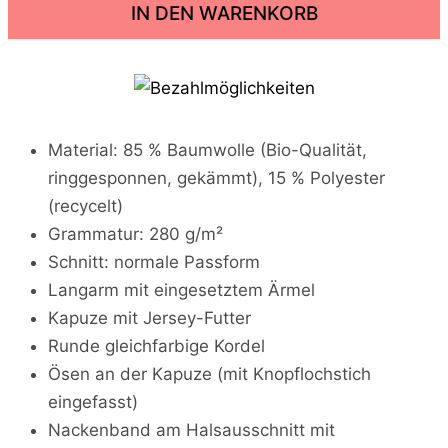
IN DEN WARENKORB
e
v
o
r
d
u
f
Material: 85 % Baumwolle (Bio-Qualität,
r
ringgesponnen, gekämmt), 15 % Polyester
a
g
(recycelt)
s
Grammatur: 280 g/m²
t
-
Schnitt: normale Passform
N
Langarm mit eingesetztem Ärmel
e
Kapuze mit Jersey-Futter
i
n
Runde gleichfarbige Kordel
!
Ösen an der Kapuze (mit Knopflochstich
-
O
eingefasst)
r
Nackenband am Halsausschnitt mit
g