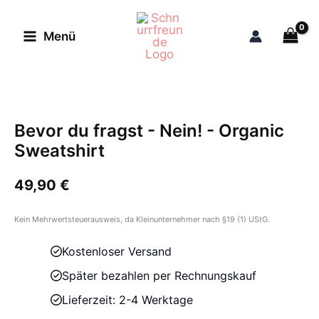
Zum
Inhalt
Menü
springen
Bevor du fragst - Nein! - Organic
Sweatshirt
49,90
€
Kein Mehrwertsteuerausweis, da Kleinunternehmer nach §19 (1) UStG.
Kostenloser Versand
Später bezahlen per Rechnungskauf
Lieferzeit: 2-4 Werktage