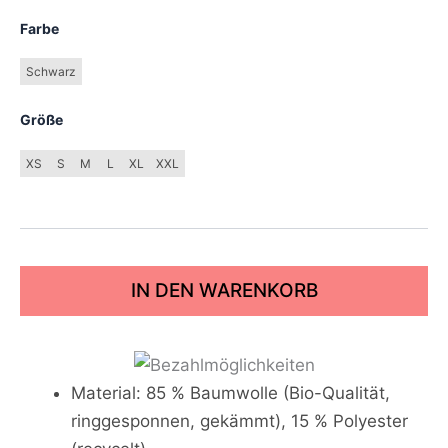
Farbe
Schwarz
Größe
XS
S
M
L
XL
XXL
IN DEN WARENKORB
Material: 85 % Baumwolle (Bio-Qualität,
ringgesponnen, gekämmt), 15 % Polyester