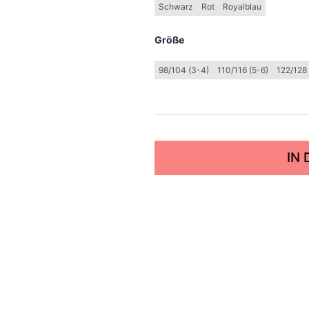
Schwarz
Rot
Royalblau
Größe
98/104 (3-4)
110/116 (5-6)
122/128 
IN