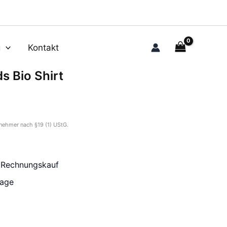
g
Kontakt
s Bio Shirt
nehmer nach §19 (1) UStG.
r Rechnungskauf
tage