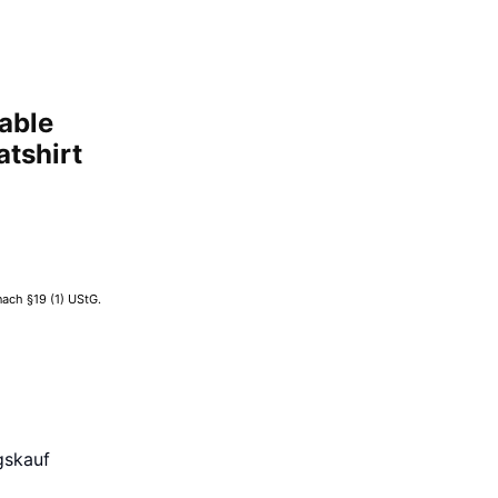
able
atshirt
ach §19 (1) UStG.
gskauf