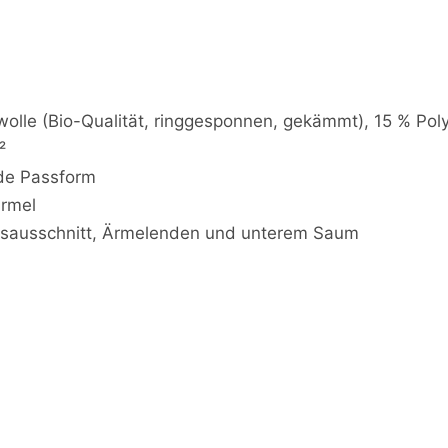
m
o
s
t
a
d
olle (Bio-Qualität, ringgesponnen, gekämmt), 15 % Polye
o
²
r
nde Passform
a
b
rmel
l
alsausschnitt, Ärmelenden und unterem Saum
e
a
n
i
m
a
l
s
-
O
r