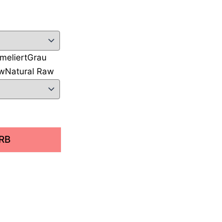
meliert
Grau
aw
Natural Raw
RB