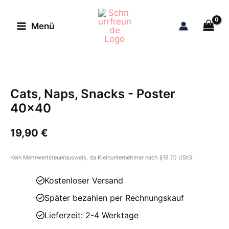
Zum
Inhalt
Menü
springen
Cats, Naps, Snacks - Poster
40x40
19,90
€
Kein Mehrwertsteuerausweis, da Kleinunternehmer nach §19 (1) UStG.
Kostenloser Versand
Später bezahlen per Rechnungskauf
Lieferzeit: 2-4 Werktage