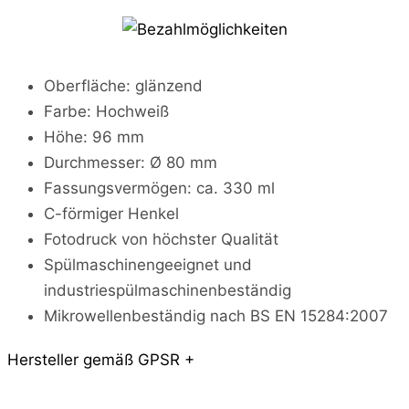
s
,
N
a
p
Oberfläche: glänzend
s
Farbe: Hochweiß
,
S
Höhe: 96 mm
n
Durchmesser: Ø 80 mm
a
c
Fassungsvermögen: ca. 330 ml
k
C-förmiger Henkel
s
Fotodruck von höchster Qualität
-
T
Spülmaschinengeeignet und
a
industriespülmaschinenbeständig
s
s
Mikrowellenbeständig nach BS EN 15284:2007
e
M
Hersteller gemäß GPSR +
e
n
g