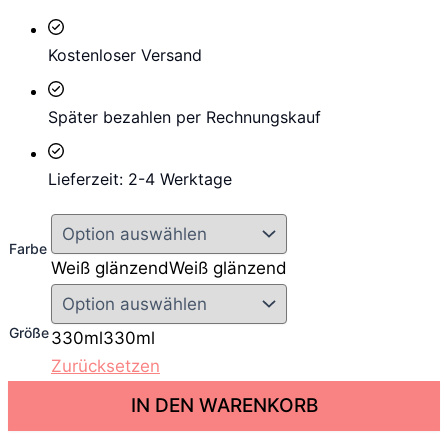
Kostenloser Versand
Später bezahlen per Rechnungskauf
Lieferzeit: 2-4 Werktage
Farbe
Weiß glänzend
Weiß glänzend
Größe
330ml
330ml
Zurücksetzen
C
IN DEN WARENKORB
a
t