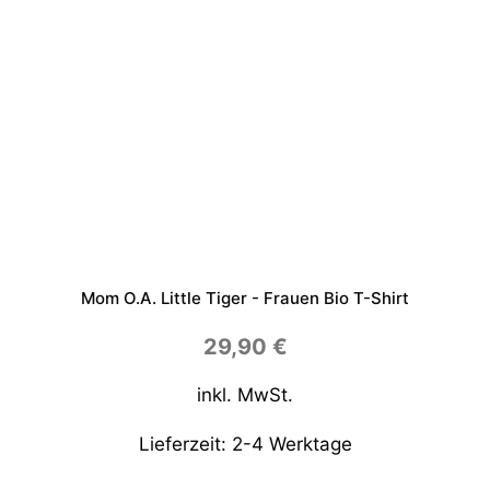
u
e
n
B
i
o
S
h
i
r
t
M
e
Mom O.a. Little Tiger - Frauen Bio T-Shirt
n
g
e
29,90
€
inkl. MwSt.
Lieferzeit:
2-4 Werktage