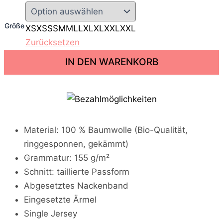
Größe
XS
XS
S
S
M
M
L
L
XL
XL
XXL
XXL
Zurücksetzen
D
IN DEN WARENKORB
a
s
L
e
b
e
n
Material: 100 % Baumwolle (Bio-Qualität,
i
ringgesponnen, gekämmt)
s
t
Grammatur: 155 g/m²
b
Schnitt: taillierte Passform
e
s
Abgesetztes Nackenband
s
Eingesetzte Ärmel
e
Single Jersey
r