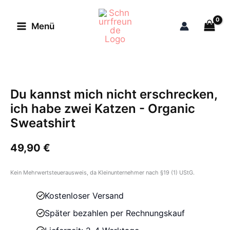
Zum
Inhalt
Menü
springen
Du kannst mich nicht erschrecken,
ich habe zwei Katzen - Organic
Sweatshirt
49,90
€
Kein Mehrwertsteuerausweis, da Kleinunternehmer nach §19 (1) UStG.
Kostenloser Versand
Später bezahlen per Rechnungskauf