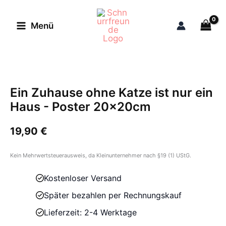
Zum
Inhalt
Menü
springen
Ein Zuhause ohne Katze ist nur ein
Haus - Poster 20x20cm
19,90
€
Kein Mehrwertsteuerausweis, da Kleinunternehmer nach §19 (1) UStG.
Kostenloser Versand
Später bezahlen per Rechnungskauf
Lieferzeit: 2-4 Werktage