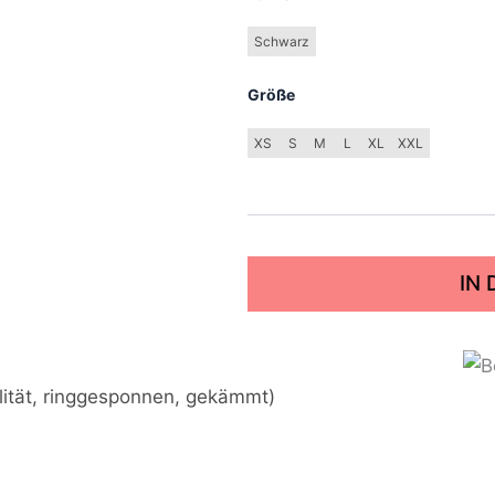
Schwarz
Größe
XS
S
M
L
XL
XXL
IN
lität, ringgesponnen, gekämmt)