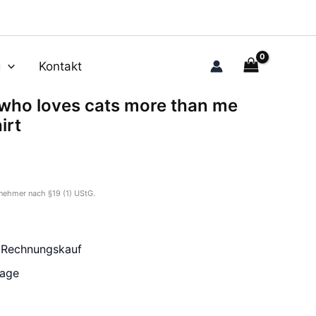
g
Kontakt
e who loves cats more than me
irt
nehmer nach §19 (1) UStG.
r Rechnungskauf
tage