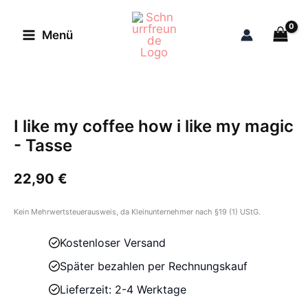
Zum
Inhalt
Menü
springen
I like my coffee how i like my magic
- Tasse
22,90
€
Kein Mehrwertsteuerausweis, da Kleinunternehmer nach §19 (1) UStG.
Kostenloser Versand
Später bezahlen per Rechnungskauf
Lieferzeit: 2-4 Werktage