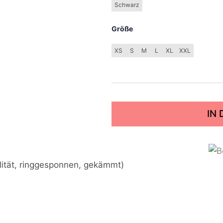
Schwarz
Größe
XS
S
M
L
XL
XXL
IN
lität, ringgesponnen, gekämmt)