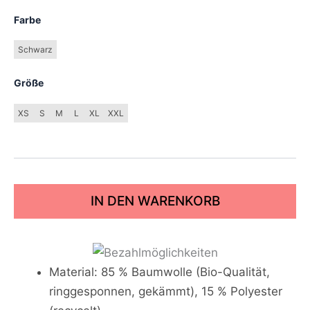
Farbe
Schwarz
Größe
XS
S
M
L
XL
XXL
IN DEN WARENKORB
Material: 85 % Baumwolle (Bio-Qualität,
ringgesponnen, gekämmt), 15 % Polyester