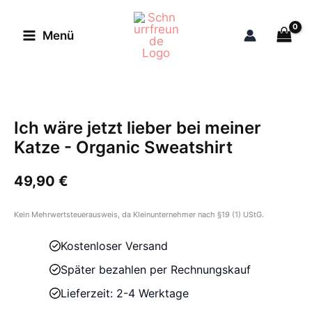
Zum
Inhalt
Menü
springen
Ich wäre jetzt lieber bei meiner
Katze - Organic Sweatshirt
49,90
€
Kein Mehrwertsteuerausweis, da Kleinunternehmer nach §19 (1) UStG.
Kostenloser Versand
Später bezahlen per Rechnungskauf
Lieferzeit: 2-4 Werktage