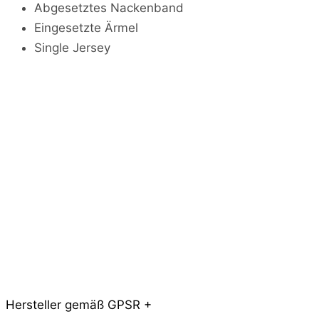
Abgesetztes Nackenband
u
e
Eingesetzte Ärmel
n
Single Jersey
B
i
o
S
h
i
r
t
M
e
n
g
e
Hersteller gemäß GPSR +