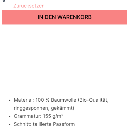
e
Zurücksetzen
K
IN DEN WARENKORB
a
t
z
e
i
m
H
e
r
z
s
c
h
l
a
Material: 100 % Baumwolle (Bio-Qualität,
g
ringgesponnen, gekämmt)
-
Grammatur: 155 g/m²
F
r
Schnitt: taillierte Passform
a