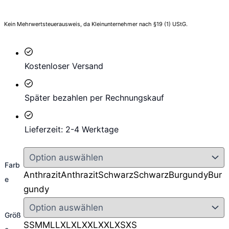
Kein Mehrwertsteuerausweis, da Kleinunternehmer nach §19 (1) UStG.
Kostenloser Versand
Später bezahlen per Rechnungskauf
Lieferzeit: 2-4 Werktage
Farb
Anthrazit
Anthrazit
Schwarz
Schwarz
Burgundy
Bur
e
gundy
Größ
S
S
M
M
L
L
XL
XL
XXL
XXL
XS
XS