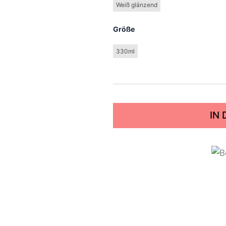
Weiß glänzend
Größe
330ml
IN