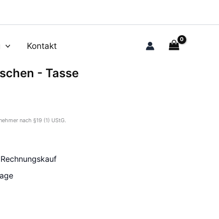
g
Kontakt
ischen - Tasse
nehmer nach §19 (1) UStG.
r Rechnungskauf
tage