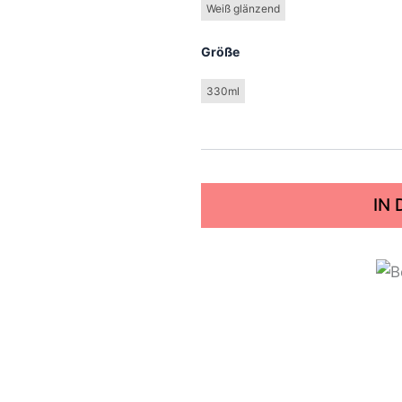
Weiß glänzend
Größe
330ml
IN