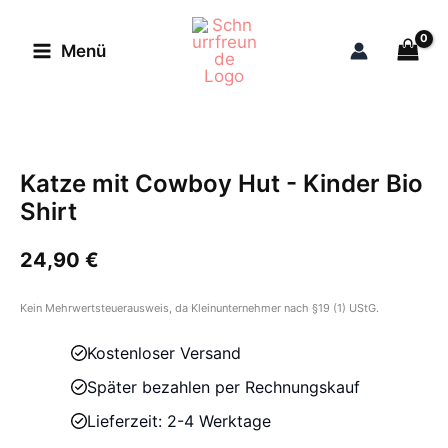
Zum
Inhalt
Menü
springen
Katze mit Cowboy Hut - Kinder Bio
Shirt
24,90
€
Kein Mehrwertsteuerausweis, da Kleinunternehmer nach §19 (1) UStG.
Kostenloser Versand
Später bezahlen per Rechnungskauf
Lieferzeit: 2-4 Werktage