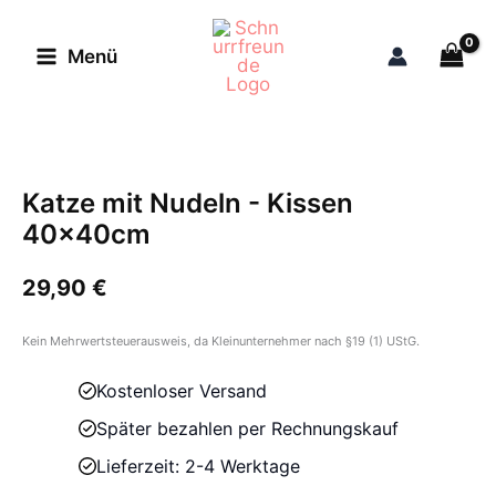
Zum
Inhalt
Menü
springen
Katze mit Nudeln - Kissen
40x40cm
29,90
€
Kein Mehrwertsteuerausweis, da Kleinunternehmer nach §19 (1) UStG.
Kostenloser Versand
Später bezahlen per Rechnungskauf
Lieferzeit: 2-4 Werktage