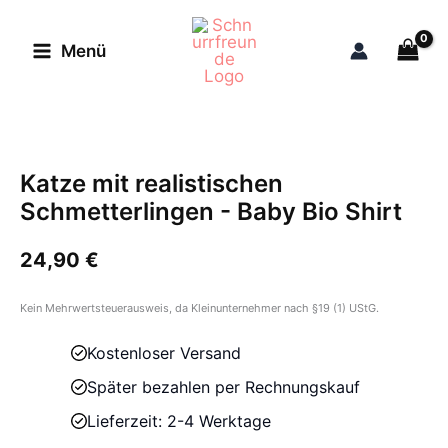
Zum
Inhalt
Menü
springen
Katze mit realistischen
Schmetterlingen - Baby Bio Shirt
24,90
€
Kein Mehrwertsteuerausweis, da Kleinunternehmer nach §19 (1) UStG.
Kostenloser Versand
Später bezahlen per Rechnungskauf
Lieferzeit: 2-4 Werktage