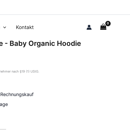
g
Kontakt
le - Baby Organic Hoodie
nehmer nach §19 (1) UStG.
r Rechnungskauf
tage