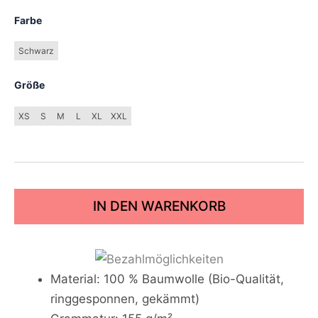
Farbe
Schwarz
Größe
XS
S
M
L
XL
XXL
IN DEN WARENKORB
Material: 100 % Baumwolle (Bio-Qualität,
ringgesponnen, gekämmt)