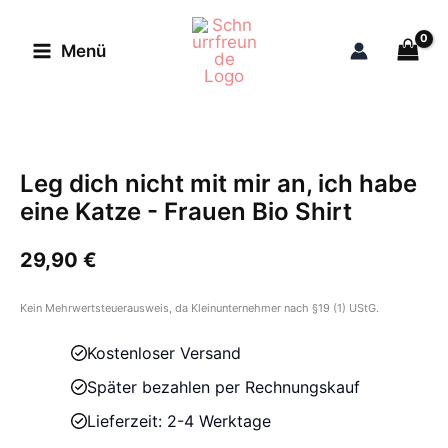
Zum
Inhalt
Menü
springen
Leg dich nicht mit mir an, ich habe
eine Katze - Frauen Bio Shirt
29,90
€
Kein Mehrwertsteuerausweis, da Kleinunternehmer nach §19 (1) UStG.
Kostenloser Versand
Später bezahlen per Rechnungskauf
Lieferzeit: 2-4 Werktage