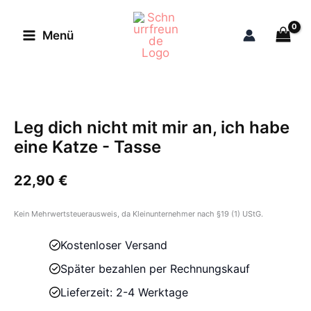
Zum
Inhalt
Menü
springen
Leg dich nicht mit mir an, ich habe
eine Katze - Tasse
22,90
€
Kein Mehrwertsteuerausweis, da Kleinunternehmer nach §19 (1) UStG.
Kostenloser Versand
Später bezahlen per Rechnungskauf
Lieferzeit: 2-4 Werktage