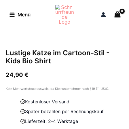
Zum
Inhalt
Menü
springen
Lustige Katze im Cartoon-Stil -
Kids Bio Shirt
24,90
€
Kein Mehrwertsteuerausweis, da Kleinunternehmer nach §19 (1) UStG.
Kostenloser Versand
Später bezahlen per Rechnungskauf
Lieferzeit: 2-4 Werktage