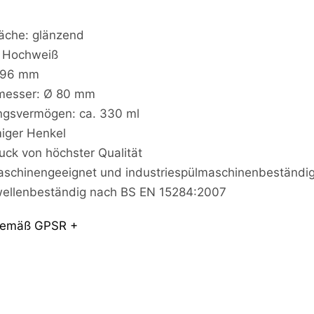
i
c
äche: glänzend
h
: Hochweiß
s
p
 96 mm
r
messer: Ø 80 mm
e
c
ngsvermögen: ca. 330 ml
h
iger Henkel
e
uck von höchster Qualität
i
c
schinengeeignet und industriespülmaschinenbeständi
h
ellenbeständig nach BS EN 15284:2007
m
i
t
 gemäß GPSR +
m
e
i
n
e
r