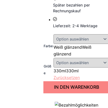
Später bezahlen per
Rechnungskauf
Lieferzeit: 2-4 Werktage
Farbe
Weiß glänzend
Weiß
glänzend
Größ
330ml
330ml
e
Zurücksetzen
N
IN DEN WARENKORB
a
t
ü
r
l