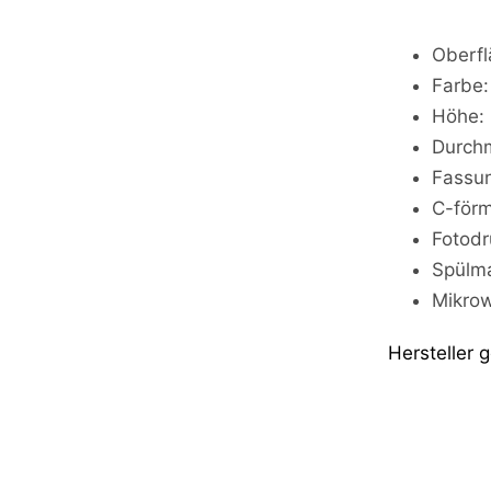
Oberfl
Farbe
Höhe:
Durch
Fassu
C-förm
Fotodr
Spülma
Mikrow
Hersteller