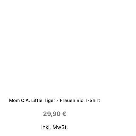
K
a
t
z
e
-
T
a
s
s
e
M
e
n
g
e
Mom O.a. Little Tiger - Frauen Bio T-Shirt
29,90
€
inkl. MwSt.