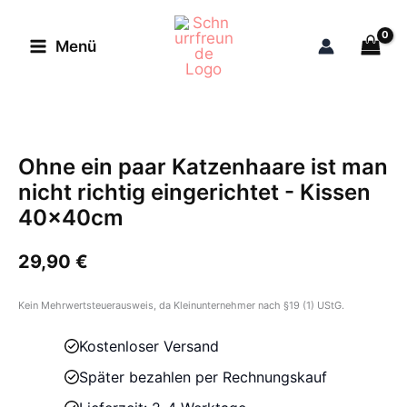
Zum
Inhalt
Menü
springen
Ohne ein paar Katzenhaare ist man
nicht richtig eingerichtet - Kissen
40x40cm
29,90
€
Kein Mehrwertsteuerausweis, da Kleinunternehmer nach §19 (1) UStG.
Kostenloser Versand
Später bezahlen per Rechnungskauf