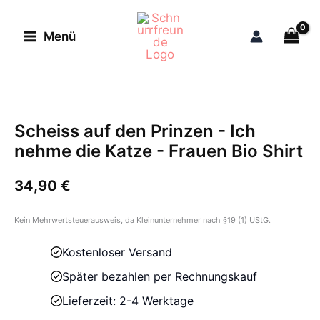
Zum
Inhalt
Menü
springen
Scheiss auf den Prinzen - Ich
nehme die Katze - Frauen Bio Shirt
34,90
€
Kein Mehrwertsteuerausweis, da Kleinunternehmer nach §19 (1) UStG.
Kostenloser Versand
Später bezahlen per Rechnungskauf
Lieferzeit: 2-4 Werktage