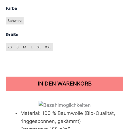
Farbe
Schwarz
Größe
XS
S
M
L
XL
XXL
IN DEN WARENKORB
Material: 100 % Baumwolle (Bio-Qualität,
ringgesponnen, gekämmt)