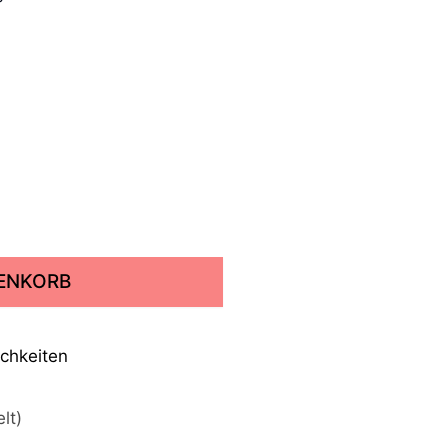
RENKORB
lt)