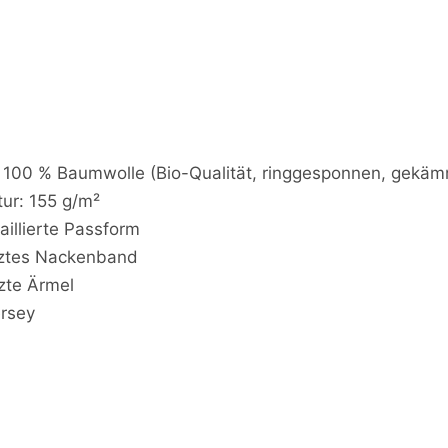
t
h
e
m
o
u
s
e
?
: 100 % Baumwolle (Bio-Qualität, ringgesponnen, gekäm
-
ur: 155 g/m²
F
taillierte Passform
r
a
ztes Nackenband
u
zte Ärmel
e
n
ersey
B
i
o
S
h
i