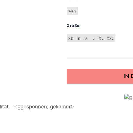
Weiß
Größe
XS
S
M
L
XL
XXL
IN
lität, ringgesponnen, gekämmt)