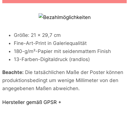
e
i
c
h
m
e
Größe: 21 x 29,7 cm
i
Fine-Art-Print in Galeriequalität
n
e
180-g/m²-Papier mit seidenmattem Finish
F
13-Farben-Digitaldruck (randlos)
r
e
i
Beachte:
Die tatsächlichen Maße der Poster können
z
produktionsbedingt um wenige Millimeter von den
e
angegebenen Maßen abweichen.
i
t
v
Hersteller gemäß GPSR +
e
r
b
r