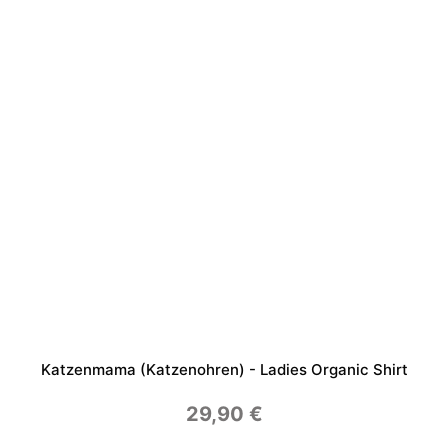
e
n
g
e
Katzenmama (Katzenohren) - Ladies Organic Shirt
29,90
€