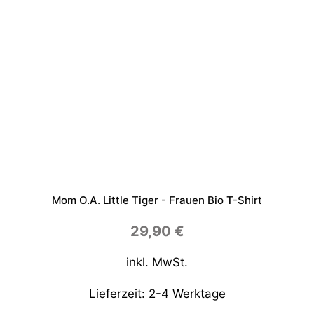
i
n
g
e
-
P
o
s
t
e
r
D
i
n
A
Mom O.a. Little Tiger - Frauen Bio T-Shirt
4
(
29,90
€
h
o
inkl. MwSt.
c
h
Lieferzeit:
2-4 Werktage
)
M