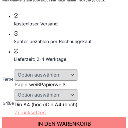
Kein Mehrwertsteuerausweis, da Kleinunternehmer nach §19 (1) UStG.
Kostenloser Versand
Später bezahlen per Rechnungskauf
Lieferzeit: 2-4 Werktage
Farbe
Papierweiß
Papierweiß
Größe
Din A4 (hoch)
Din A4 (hoch)
Zurücksetzen
W
IN DEN WARENKORB
i