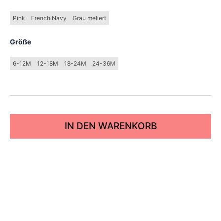
Pink
French Navy
Grau meliert
Größe
6-12M
12-18M
18-24M
24-36M
IN DEN WARENKORB